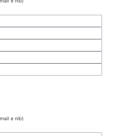
ail e nib)
ail e nib)