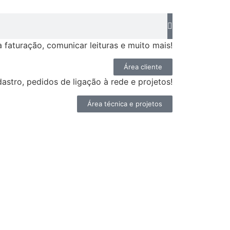
faturação, comunicar leituras e muito mais!
Área cliente
astro, pedidos de ligação à rede e projetos!
Área técnica e projetos