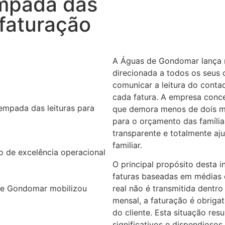
mpada das
 faturação
A Águas de Gondomar lança 
direcionada a todos os seus c
comunicar a leitura do conta
cada fatura. A empresa conce
mpada das leituras para
que demora menos de dois min
para o orçamento das família
transparente e totalmente a
familiar.
o de excelência operacional
O principal propósito desta i
faturas baseadas em médias 
de Gondomar mobilizou
real não é transmitida dentr
mensal, a faturação é obriga
do cliente. Esta situação res
significativos e dispendioso