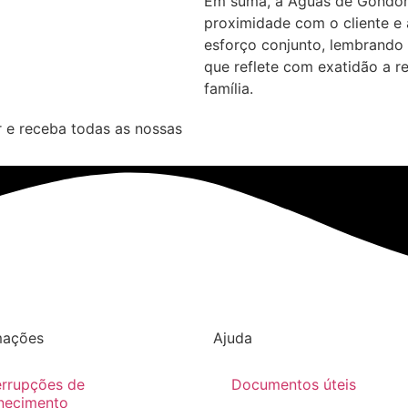
Em suma, a Águas de Gondom
proximidade com o cliente e
esforço conjunto, lembrando 
que reflete com exatidão a r
família.
 e receba todas as nossas
mações
Ajuda
errupções de
Documentos úteis
necimento