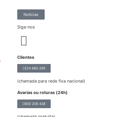
Notícias
Siga-nos
Clientes
e
224 660 295
(chamada para rede fixa nacional)
Avarias ou roturas (24h)
800 206 438
(chamada gratuita)