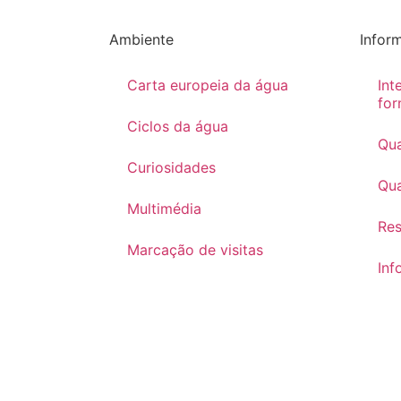
Ambiente
Infor
Carta europeia da água
Int
for
Ciclos da água
Qua
Curiosidades
Qua
Multimédia
Re
Marcação de visitas
Inf