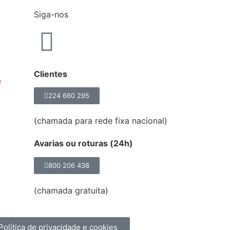
Siga-nos
Clientes
e
224 660 295
(chamada para rede fixa nacional)
Avarias ou roturas (24h)
800 206 438
(chamada gratuita)
Política de privacidade e cookies